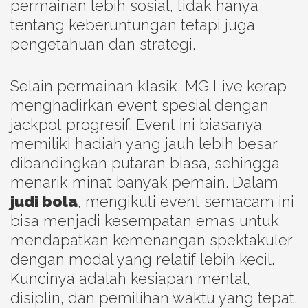
permainan lebih sosial, tidak hanya
tentang keberuntungan tetapi juga
pengetahuan dan strategi.
Selain permainan klasik, MG Live kerap
menghadirkan event spesial dengan
jackpot progresif. Event ini biasanya
memiliki hadiah yang jauh lebih besar
dibandingkan putaran biasa, sehingga
menarik minat banyak pemain. Dalam
judi bola
, mengikuti event semacam ini
bisa menjadi kesempatan emas untuk
mendapatkan kemenangan spektakuler
dengan modal yang relatif lebih kecil.
Kuncinya adalah kesiapan mental,
disiplin, dan pemilihan waktu yang tepat.