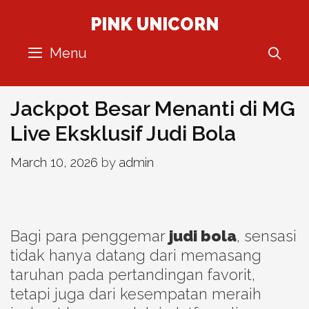
Skip
PINK UNICORN
to
content
Menu
SE
Jackpot Besar Menanti di MG
Live Eksklusif Judi Bola
March 10, 2026
by
admin
Bagi para penggemar
judi bola
, sensasi
tidak hanya datang dari memasang
taruhan pada pertandingan favorit,
tetapi juga dari kesempatan meraih