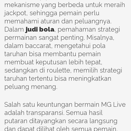
mekanisme yang berbeda untuk meraih
jackpot, sehingga pemain perlu
memahami aturan dan peluangnya.
Dalam
judi bola
, pemahaman strategi
permainan sangat penting. Misalnya,
dalam baccarat, mengetahui pola
taruhan bisa membantu pemain
membuat keputusan lebih tepat,
sedangkan di roulette, memilih strategi
taruhan tertentu bisa meningkatkan
peluang menang.
Salah satu keuntungan bermain MG Live
adalah transparansi. Semua hasil
putaran ditayangkan secara langsung
dan dapat dilihat oleh semua pemain,