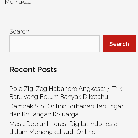
Memukau
Search
Search
Recent Posts
Pola Zig-Zag Habanero Angkasa17: Trik
Baru yang Belum Banyak Diketahui
Dampak Slot Online terhadap Tabungan
dan Keuangan Keluarga
Masa Depan Literasi Digital Indonesia
dalam Menangkal Judi Online