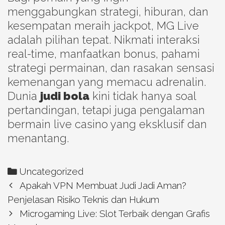
menggabungkan strategi, hiburan, dan
kesempatan meraih jackpot, MG Live
adalah pilihan tepat. Nikmati interaksi
real-time, manfaatkan bonus, pahami
strategi permainan, dan rasakan sensasi
kemenangan yang memacu adrenalin.
Dunia
judi bola
kini tidak hanya soal
pertandingan, tetapi juga pengalaman
bermain live casino yang eksklusif dan
menantang.
Categories
Uncategorized
Post
Apakah VPN Membuat Judi Jadi Aman?
navigation
Penjelasan Risiko Teknis dan Hukum
Microgaming Live: Slot Terbaik dengan Grafis