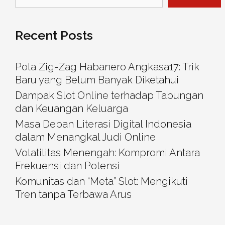
Recent Posts
Pola Zig-Zag Habanero Angkasa17: Trik
Baru yang Belum Banyak Diketahui
Dampak Slot Online terhadap Tabungan
dan Keuangan Keluarga
Masa Depan Literasi Digital Indonesia
dalam Menangkal Judi Online
Volatilitas Menengah: Kompromi Antara
Frekuensi dan Potensi
Komunitas dan “Meta” Slot: Mengikuti
Tren tanpa Terbawa Arus