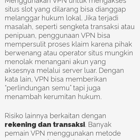
Menggunakan VPN untuk mengakses
situs slot yang dilarang bisa dianggap
melanggar hukum lokal. Jika terjadi
masalah, seperti sengketa transaksi atau
penipuan, penggunaan VPN bisa
mempersulit proses klaim karena pihak
berwenang atau operator situs mungkin
menolak menangani akun yang
aksesnya melalui server luar. Dengan
kata lain, VPN bisa memberikan
“perlindungan semu” tapi juga
menambah kerumitan hukum.
Risiko lainnya berkaitan dengan
rekening dan transaksi
. Banyak
pemain VPN menggunakan metode