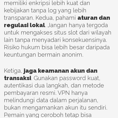
memiliki enkripsi lebih kuat dan
kebijakan tanpa log yang lebih
transparan. Kedua, pahami
aturan dan
regulasi lokal
. Jangan hanya tergoda
untuk mengakses situs slot dari wilayah
lain tanpa menyadari konsekuensinya.
Risiko hukum bisa lebih besar daripada
keuntungan bermain anonim.
Ketiga,
jaga keamanan akun dan
transaksi
. Gunakan password kuat,
autentikasi dua langkah, dan metode
pembayaran resmi. VPN hanya
melindungi data dalam perjalanan,
bukan mengamankan akun itu sendiri.
Pemain yang ceroboh tetap bisa