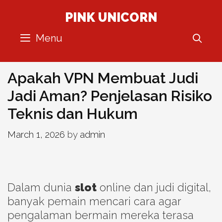
Skip
PINK UNICORN
to
content
Menu
SE
Apakah VPN Membuat Judi
Jadi Aman? Penjelasan Risiko
Teknis dan Hukum
March 1, 2026
by
admin
Dalam dunia
slot
online dan judi digital,
banyak pemain mencari cara agar
pengalaman bermain mereka terasa