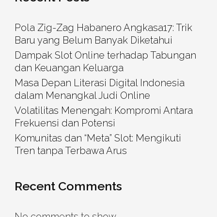
Pola Zig-Zag Habanero Angkasa17: Trik
Baru yang Belum Banyak Diketahui
Dampak Slot Online terhadap Tabungan
dan Keuangan Keluarga
Masa Depan Literasi Digital Indonesia
dalam Menangkal Judi Online
Volatilitas Menengah: Kompromi Antara
Frekuensi dan Potensi
Komunitas dan “Meta” Slot: Mengikuti
Tren tanpa Terbawa Arus
Recent Comments
No comments to show.