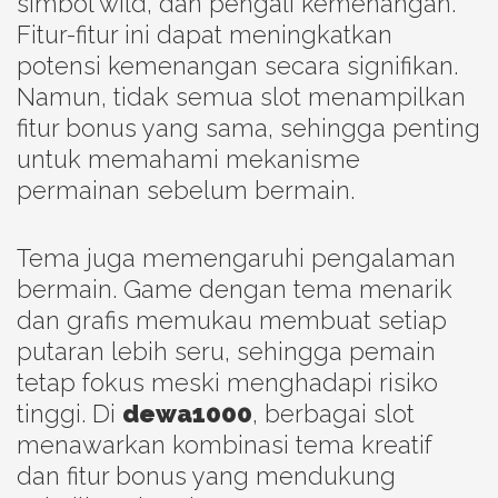
simbol wild, dan pengali kemenangan.
Fitur-fitur ini dapat meningkatkan
potensi kemenangan secara signifikan.
Namun, tidak semua slot menampilkan
fitur bonus yang sama, sehingga penting
untuk memahami mekanisme
permainan sebelum bermain.
Tema juga memengaruhi pengalaman
bermain. Game dengan tema menarik
dan grafis memukau membuat setiap
putaran lebih seru, sehingga pemain
tetap fokus meski menghadapi risiko
tinggi. Di
dewa1000
, berbagai slot
menawarkan kombinasi tema kreatif
dan fitur bonus yang mendukung