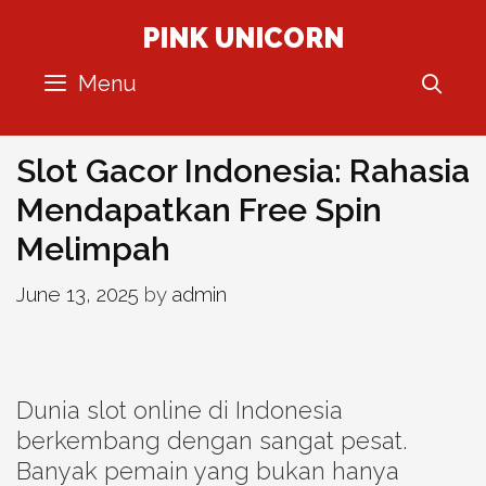
Skip
PINK UNICORN
to
content
Menu
SE
Slot Gacor Indonesia: Rahasia
Mendapatkan Free Spin
Melimpah
June 13, 2025
by
admin
Dunia slot online di Indonesia
berkembang dengan sangat pesat.
Banyak pemain yang bukan hanya