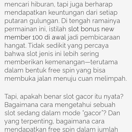
mencari hiburan, tapi juga berharap
mendapatkan keuntungan dari setiap
putaran gulungan. Di tengah ramainya
permainan ini, istilah
slot bonus new
member 100 di awal
jadi pembicaraan
hangat. Tidak sedikit yang percaya
bahwa slot jenis ini lebih sering
memberikan kemenangan—terutama
dalam bentuk free spin yang bisa
membuka jalan menuju cuan melimpah.
Tapi, apakah benar slot gacor itu nyata?
Bagaimana cara mengetahui sebuah
slot sedang dalam mode “gacor”? Dan
yang terpenting, bagaimana cara
mendapatkan free spin dalam jumlah