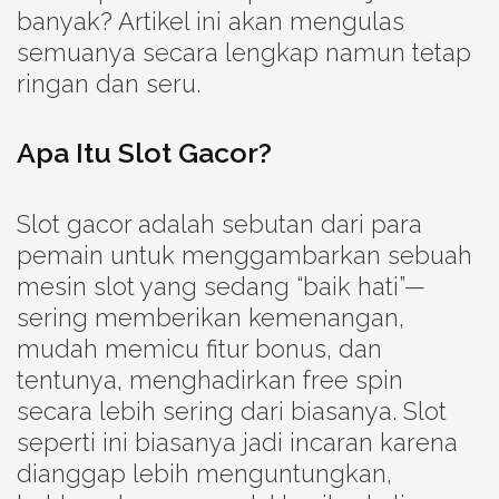
banyak? Artikel ini akan mengulas
semuanya secara lengkap namun tetap
ringan dan seru.
Apa Itu Slot Gacor?
Slot gacor adalah sebutan dari para
pemain untuk menggambarkan sebuah
mesin slot yang sedang “baik hati”—
sering memberikan kemenangan,
mudah memicu fitur bonus, dan
tentunya, menghadirkan free spin
secara lebih sering dari biasanya. Slot
seperti ini biasanya jadi incaran karena
dianggap lebih menguntungkan,