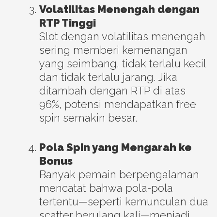
Volatilitas Menengah dengan
RTP Tinggi
Slot dengan volatilitas menengah
sering memberi kemenangan
yang seimbang, tidak terlalu kecil
dan tidak terlalu jarang. Jika
ditambah dengan RTP di atas
96%, potensi mendapatkan free
spin semakin besar.
Pola Spin yang Mengarah ke
Bonus
Banyak pemain berpengalaman
mencatat bahwa pola-pola
tertentu—seperti kemunculan dua
scatter berulang kali—menjadi