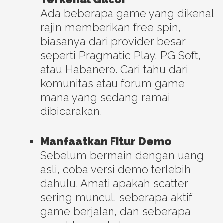
Ada beberapa game yang dikenal
rajin memberikan free spin,
biasanya dari provider besar
seperti Pragmatic Play, PG Soft,
atau Habanero. Cari tahu dari
komunitas atau forum game
mana yang sedang ramai
dibicarakan.
Manfaatkan Fitur Demo
Sebelum bermain dengan uang
asli, coba versi demo terlebih
dahulu. Amati apakah scatter
sering muncul, seberapa aktif
game berjalan, dan seberapa