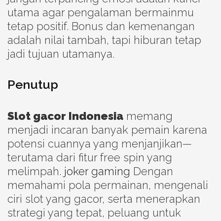
utama agar pengalaman bermainmu
tetap positif. Bonus dan kemenangan
adalah nilai tambah, tapi hiburan tetap
jadi tujuan utamanya.
Penutup
Slot gacor Indonesia
memang
menjadi incaran banyak pemain karena
potensi cuannya yang menjanjikan—
terutama dari fitur free spin yang
melimpah.
joker gaming
Dengan
memahami pola permainan, mengenali
ciri slot yang gacor, serta menerapkan
strategi yang tepat, peluang untuk