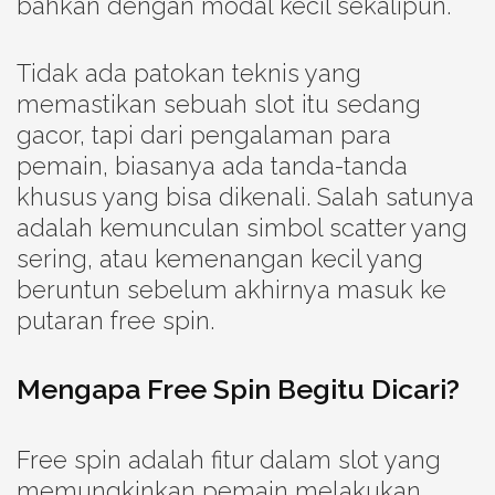
bahkan dengan modal kecil sekalipun.
Tidak ada patokan teknis yang
memastikan sebuah slot itu sedang
gacor, tapi dari pengalaman para
pemain, biasanya ada tanda-tanda
khusus yang bisa dikenali. Salah satunya
adalah kemunculan simbol scatter yang
sering, atau kemenangan kecil yang
beruntun sebelum akhirnya masuk ke
putaran free spin.
Mengapa Free Spin Begitu Dicari?
Free spin adalah fitur dalam slot yang
memungkinkan pemain melakukan