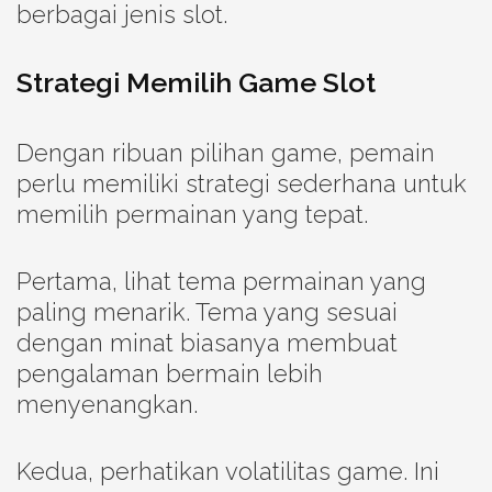
berbagai jenis slot.
Strategi Memilih Game Slot
Dengan ribuan pilihan game, pemain
perlu memiliki strategi sederhana untuk
memilih permainan yang tepat.
Pertama, lihat tema permainan yang
paling menarik. Tema yang sesuai
dengan minat biasanya membuat
pengalaman bermain lebih
menyenangkan.
Kedua, perhatikan volatilitas game. Ini