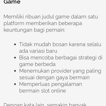
Game
Memiliki ribuan judul game dalam satu
platform memberikan beberapa
keuntungan bagi pemain:
Tidak mudah bosan karena selalu
ada variasi baru
Bisa mencoba berbagai strategi di
game berbeda
Menemukan provider yang paling
sesuai dengan gaya bermain
Memperluas pengalaman
bermain slot online
Dengan kata lain, semakin banyak