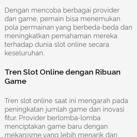
Dengan mencoba berbagai provider
dan game, pemain bisa menemukan
pola permainan yang berbeda-beda dan
meningkatkan pemahaman mereka
terhadap dunia slot online secara
keseluruhan.
Tren Slot Online dengan Ribuan
Game
Tren slot online saat ini mengarah pada
peningkatan jumlah game dan inovasi
fitur. Provider berlomba-lomba
menciptakan game baru dengan
mekanisme yang lebih menarik dan