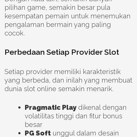
pilihan game, semakin besar pula
kesempatan pemain untuk menemukan
pengalaman bermain yang paling
cocok.
Perbedaan Setiap Provider Slot
Setiap provider memiliki karakteristik
yang berbeda, dan inilah yang membuat
dunia slot online semakin menarik.
Pragmatic Play
dikenal dengan
volatilitas tinggi dan fitur bonus
besar
PG Soft
unggul dalam desain