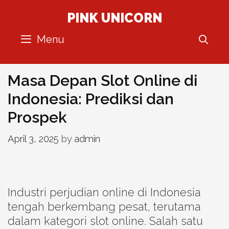
Skip
PINK UNICORN
to
content
Menu
SE
Masa Depan Slot Online di
Indonesia: Prediksi dan
Prospek
April 3, 2025
by
admin
Industri perjudian online di Indonesia
tengah berkembang pesat, terutama
dalam kategori slot online.
Salah satu