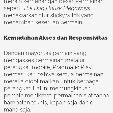
meraih kemenangan besar.
Permainan
seperti
The Dog House Megaways
menawarkan fitur sticky wilds yang
menambah keseruan bermain.
Kemudahan Akses dan Responsivitas
Dengan mayoritas pemain yang
mengakses permainan melalui
perangkat mobile, Pragmatic Play
memastikan bahwa semua permainan
mereka dioptimalkan untuk berbagai
perangkat.
Hal ini memungkinkan
pemain menikmati permainan slot tanpa
hambatan teknis, kapan saja dan di
mana saja.