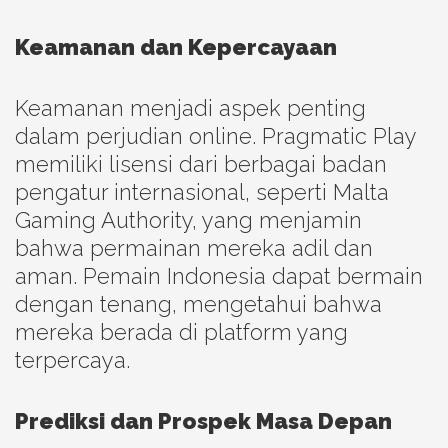
Keamanan dan Kepercayaan
Keamanan menjadi aspek penting
dalam perjudian online.
Pragmatic Play
memiliki lisensi dari berbagai badan
pengatur internasional, seperti Malta
Gaming Authority, yang menjamin
bahwa permainan mereka adil dan
aman.
Pemain Indonesia dapat bermain
dengan tenang, mengetahui bahwa
mereka berada di platform yang
terpercaya.
Prediksi dan Prospek Masa Depan