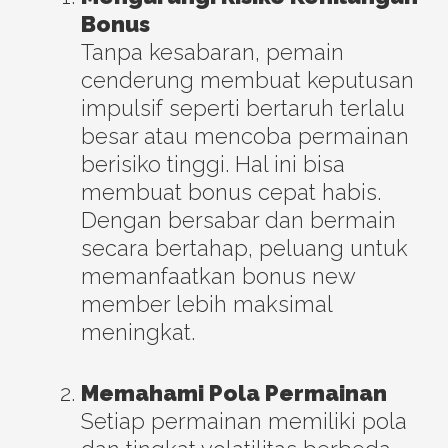
Bonus
Tanpa kesabaran, pemain
cenderung membuat keputusan
impulsif seperti bertaruh terlalu
besar atau mencoba permainan
berisiko tinggi. Hal ini bisa
membuat bonus cepat habis.
Dengan bersabar dan bermain
secara bertahap, peluang untuk
memanfaatkan bonus new
member lebih maksimal
meningkat.
Memahami Pola Permainan
Setiap permainan memiliki pola