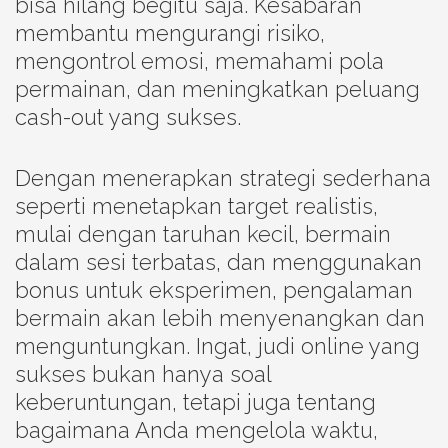
bisa hilang begitu saja. Kesabaran
membantu mengurangi risiko,
mengontrol emosi, memahami pola
permainan, dan meningkatkan peluang
cash-out yang sukses.
Dengan menerapkan strategi sederhana
seperti menetapkan target realistis,
mulai dengan taruhan kecil, bermain
dalam sesi terbatas, dan menggunakan
bonus untuk eksperimen, pengalaman
bermain akan lebih menyenangkan dan
menguntungkan. Ingat, judi online yang
sukses bukan hanya soal
keberuntungan, tetapi juga tentang
bagaimana Anda mengelola waktu,