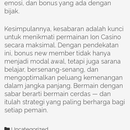
emosi, dan bonus yang ada dengan
bijak.
Kesimpulannya, kesabaran adalah kunci
untuk menikmati permainan Ion Casino
secara maksimal. Dengan pendekatan
ini, bonus new member tidak hanya
menjadi modal awal, tetapi juga sarana
belajar, bersenang-senang, dan
mengoptimalkan peluang kemenangan
dalam jangka panjang. Bermain dengan
sabar berarti bermain cerdas — dan
itulah strategi yang paling berharga bagi
setiap pemain.
Categories
Uncategorized