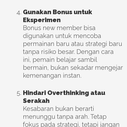
Gunakan Bonus untuk
Eksperimen
Bonus new member bisa
digunakan untuk mencoba
permainan baru atau strategi baru
tanpa risiko besar. Dengan cara
ini, pemain belajar sambil
bermain, bukan sekadar mengejar
kemenangan instan.
Hindari Overthinking atau
Serakah
Kesabaran bukan berarti
menunggu tanpa arah. Tetap
fokus pada strategi, tetapi jangan