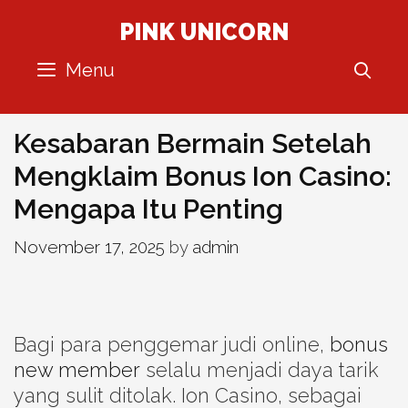
Skip
PINK UNICORN
to
content
Menu
SE
Kesabaran Bermain Setelah
Mengklaim Bonus Ion Casino:
Mengapa Itu Penting
November 17, 2025
by
admin
Bagi para penggemar judi online,
bonus
new member
selalu menjadi daya tarik
yang sulit ditolak. Ion Casino, sebagai